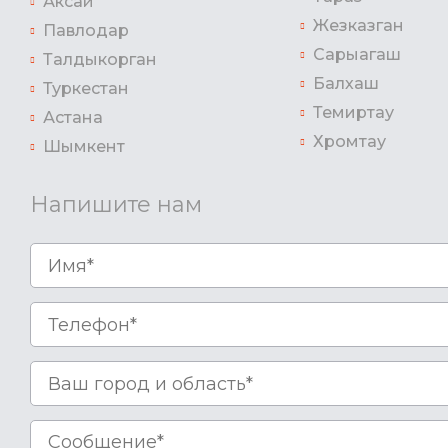
Аксай
Жезказган
Павлодар
Сарыагаш
Талдыкорган
Балхаш
Туркестан
Темиртау
Астана
Хромтау
Шымкент
Напишите нам