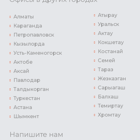
Атырау
Алматы
Уральск
Караганда
Актау
Петропавловск
Кокшетау
Кызылорда
Костанай
Усть-Каменогорск
Семей
Актобе
Тараз
Аксай
Жезказган
Павлодар
Сарыагаш
Талдыкорган
Балхаш
Туркестан
Темиртау
Астана
Хромтау
Шымкент
Напишите нам