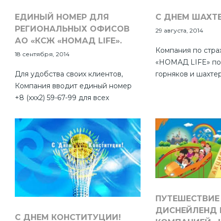
ЕДИНЫЙ НОМЕР ДЛЯ
С ДНЕМ ШАХТЕ
РЕГИОНАЛЬНЫХ ОФИСОВ
29 августа, 2014
АО «КСЖ «НОМАД LIFE».
Компания по стра
18 сентября, 2014
«НОМАД LIFE» по
Для удобства своих клиентов,
горняков и шахтер
Компания вводит единый номер
профессиональны
+8 (ххх2) 59-67-99 для всех
Это день мужеств
региональных офисов АО «КСЖ
людей, благодаря
«НОМАД LIFE» (кроме г. Семей).
подземные сокро
Для офиса в г.Алматы - 259-67-99.
доступными нашей
Единый телефонный номер
ископаемых наверх
работает параллельно с
правильности дей
действующими на данный момент
выносливости, пр
телефонными номерами
шахтеров напряму
региональных офисов.
и процветание н
ПУТЕШЕСТВИЕ
промышленности,
ДИСНЕЙЛЕНД 
других сфер жизн
С ДНЕМ КОНСТИТУЦИИ!