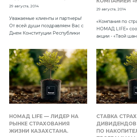
КОМПАНИЕЙ «Н
29 августа, 2014
29 августа, 2014
Уважаемые клиенты и партнеры!
«Компания по стр
От всей души поздравляем Вас с
НОМАД LIFE» соо
Днем Конституции Республики
акции - «Твой шан
Казахстан! В этот важный для всей
поездку в Дисней
страны праздник, желаем Вам
пройдет с 1 сентя
крепкого здоровья, счастья и
1 ноября текущего
благополучия, мира и согласия,
дальнейшего процветания
нашему общему дому -
Казахстану!
НОМАД LIFE — ЛИДЕР НА
СТАВКА СТРА
РЫНКЕ СТРАХОВАНИЯ
ДИВИДЕНДОВ 
ЖИЗНИ КАЗАХСТАНА.
ПО НАКОПИТ