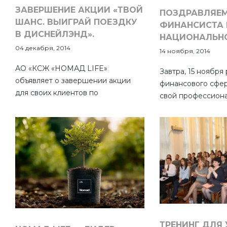
ЗАВЕРШЕНИЕ АКЦИИ «ТВОЙ
ПОЗДРАВЛЯЕМ
ШАНС. ВЫИГРАЙ ПОЕЗДКУ
ФИНАНСИСТА 
В ДИСНЕЙЛЭНД».
НАЦИОНАЛЬНО
04 декабря, 2014
14 ноября, 2014
АО «КСЖ «НОМАД LIFE»
Завтра, 15 ноября
объявляет о завершении акции
финансового сфе
для своих клиентов по
свой профессион
накопительному страхованию
– День финансист
«Твой шанс. Выиграй поездку в
даты не случаен и
Диснейлэнд». Розыгрыш главного
введением в обра
приза, дополнительных и
1993 года собств
поощрительных призов состоится
национальной вал
14 декабря 2014 года в г. Алматы
тенге.
на территории КЦДС «Атакент» в
11-00.
ТРЕНИНГ ДЛЯ