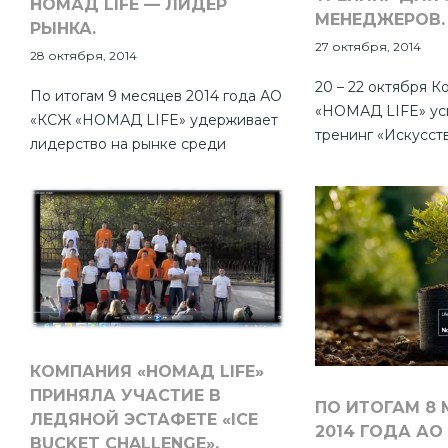
НОМАД LIFE — ЛИДЕР
МЕНЕДЖЕРОВ.
РЫНКА.
27 октября, 2014
28 октября, 2014
20 – 22 октября 
По итогам 9 месяцев 2014 года АО
«НОМАД LIFE» ус
«КСЖ «НОМАД LIFE» удерживает
тренинг «Искусст
лидерство на рынке среди
страховых услуг». 
компаний по страхованию жизни в
тренинге были п
Казахстане.
менеджеры и аге
показателями, со 
Компании. Для п
мероприятия был
специалист из Мо
Семин - тренер п
КОМПАНИЯ «НОМАД LIFE»
ПРИНЯЛА УЧАСТИЕ В
ПО ИТОГАМ 8
ЛЕДЯНОЙ ЭСТАФЕТЕ «ICE
2014 ГОДА АО
BUCKET CHALLENGE».