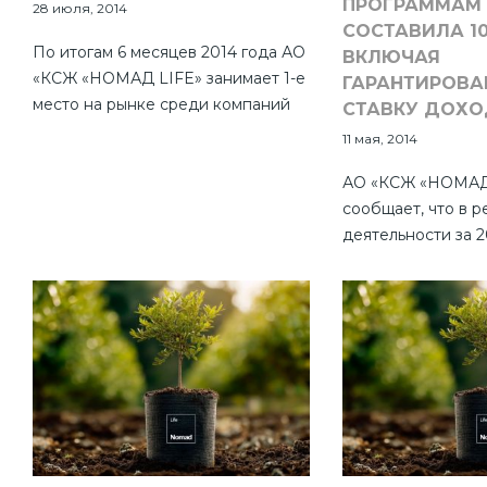
ПРОГРАММАМ
28 июля, 2014
СОСТАВИЛА 10
По итогам 6 месяцев 2014 года АО
ВКЛЮЧАЯ
«КСЖ «НОМАД LIFE» занимает 1-е
ГАРАНТИРОВ
место на рынке среди компаний
СТАВКУ ДОХО
по страхованию жизни в
11 мая, 2014
Казахстане! По данным
Национального Банка РК на
АО «КСЖ «НОМАД
01.07.2014 г. доля рынка Компании
сообщает, что в р
в отрасли страхование жизни
деятельности за 
составила 28,3% (прирост премий
год, ставка стра
по сравнению с аналогичной
по договорам доб
датой 2013 года составил 23,1%).
накопительного с
участием в прибы
добровольного ан
(накопительного) 
жизни в пользу ре
участием в прибы
10,5%, включая г