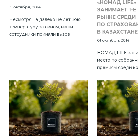
«НОМАД LIFE»
15 октября, 2014
ЗАНИМАЕТ 1-Е
РЫНКЕ СРЕДИ
Несмотря на далеко не летнюю
ПО СТРАХОВА
температуру за окном, наши
В КАЗАХСТАНЕ
сотрудники приняли вызов
01 октября, 2014
конкурентов и продолжили
мировую благотворительную
НОМАД LIFE зани
эстафету «Ice Bucket Challenge».
место по собранн
премиям среди к
страхованию жизн
среди всех страх
Республики Казах
занимаем первое 
КСЖ по размеру а
страховым резерв
выплатам нашим к