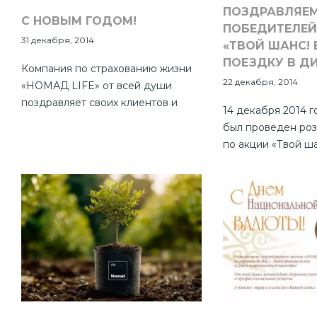
ПОЗДРАВЛЯЕ
С НОВЫМ ГОДОМ!
ПОБЕДИТЕЛЕЙ
31 декабря, 2014
«ТВОЙ ШАНС!
ПОЕЗДКУ В Д
Компания по страхованию жизни
22 декабря, 2014
«НОМАД LIFE» от всей души
поздравляет своих клиентов и
14 декабря 2014 г
партнеров с Новым годом! Желаем
был проведен ро
всем в наступающем 2015 году
по акции «Твой ш
благополучия, богатства и удачи!
поездку в Дисней
Пусть следующий год принесет
мир и взаимопонимание в Ваши
семьи, наполнит каждый день
радостными событиями и новыми
идеями, оптимизмом и верой в
себя!