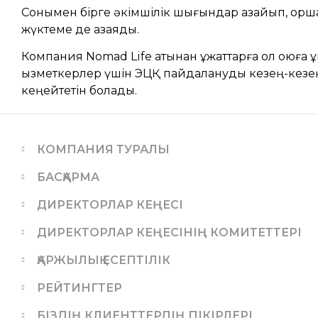
Сонымен бірге әкімшілік шығындар азайып, қорш
жүктеме де азаяды.
Компания Nomad Life атынан құжаттарға қол қоюға құ
қызметкерлер үшін ЭЦҚ пайдалануды кезең-кезе
кеңейтетін болады.
КОМПАНИЯ ТУРАЛЫ
БАСҚАРМА
ДИРЕКТОРЛАР КЕҢЕСІ
ДИРЕКТОРЛАР КЕҢЕСІНІҢ КОМИТЕТТЕРІ
ҚАРЖЫЛЫҚ ЕСЕПТІЛІК
РЕЙТИНГТЕР
БІЗДІҢ КЛИЕНТТЕРДІҢ ПІКІРЛЕРІ