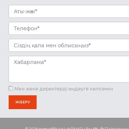
Мен жеке деректерді өңдеуге келісемін
© 2026 nomadlife.kz | «NOMAD Life» ӨСК АҚ
Пайдаланушы