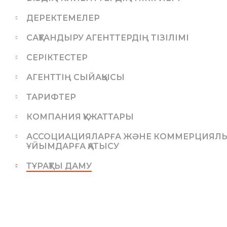
ДЕРЕКТЕМЕЛЕР
САҚТАНДЫРУ АГЕНТТЕРДІҢ ТІЗІЛІМІ
СЕРІКТЕСТЕР
АГЕНТТІҢ СЫЙАҚЫСЫ
ТАРИФТЕР
КОМПАНИЯ ҚҰЖАТТАРЫ
АССОЦИАЦИЯЛАРҒА ЖӘНЕ КОММЕРЦИЯЛЫҚ
ҰЙЫМДАРҒА ҚАТЫСУ
ТҰРАҚТЫ ДАМУ