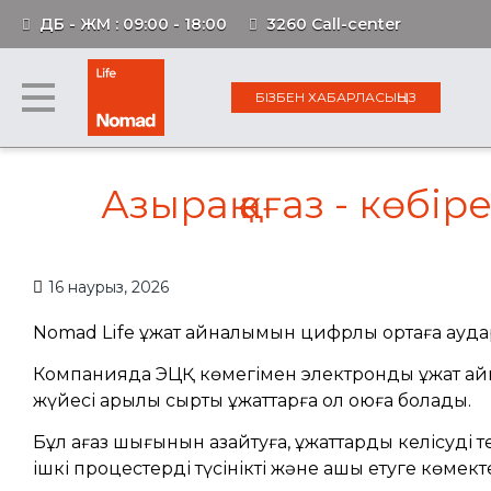
ДБ - ЖМ : 09:00 - 18:00
3260 Call-center
БІЗБЕН ХАБАРЛАСЫҢЫЗ
Азырақ қағаз - көбіре
16 наурыз, 2026
Nomad Life құжат айналымын цифрлық ортаға ауда
Компанияда ЭЦҚ көмегімен электрондық құжат а
жүйесі арқылы сыртқы құжаттарға қол қоюға болады.
Бұл қағаз шығынын азайтуға, құжаттарды келісуді 
ішкі процестерді түсінікті және ашық етуге көмект