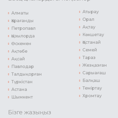
Атырау
Алматы
Орал
Қарағанды
Ақтау
Петропавл
Көкшетау
Қызылорда
Қостанай
Өскемен
Семей
Ақтөбе
Тараз
Ақсай
Жезқазған
Павлодар
Сарыағаш
Талдықорған
Балқаш
Түркістан
Теміртау
Астана
Хромтау
Шымкент
Бізге жазыңыз