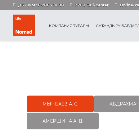
ДБ - ЖМ : 09:00 - 18:00
3260 Call-center
Online-к
КОМПАНИЯ ТУРАЛЫ
САҚТАНДЫРУ БАҒДА
МЫНБАЕВ А. С.
АБДРАХМАНО
АМЕРШИНА А. Д.