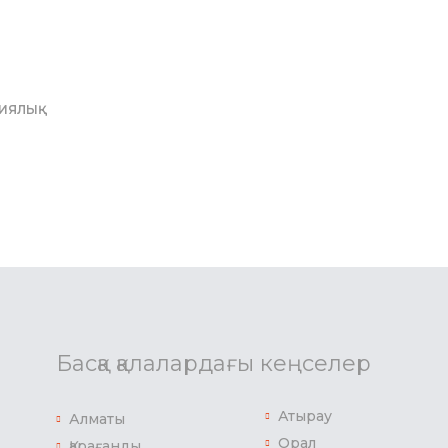
ЦИЯЛЫҚ
Басқа қалалардағы кеңселер
Атырау
Алматы
Орал
Қарағанды