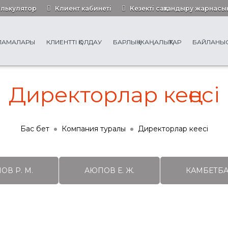
алькулятор
Клиент кабинеті
Кезекті сақтандыру жарнасы
РЛАМАЛАРЫ
КЛИЕНТТІ ҚОЛДАУ
БАРЛЫҚ ЖАҢАЛЫҚТАР
БАЙЛАНЫ
Директорлар кеңесі
Бас бет
Компания туралы
Директорлар кеңесі
В Р. М.
АЮПОВ Е. Ж.
КАМБЕТБАЕ