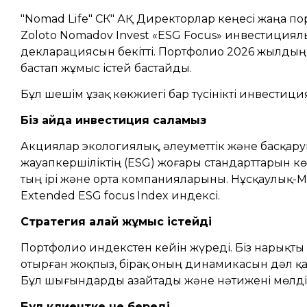
"Nomad Life" ӨСК" АҚ Директорлар кеңесі жаңа п
Zoloto Nomadov Invest «ESG Focus» инвестициял
декларациясын бекітті. Портфолио 2026 жылдың 
бастап жұмыс істей бастайды.
Бұл шешім ұзақ көкжиегі бар түсінікті инвестици
Біз қайда инвестиция саламыз
Акциялар экологиялық, әлеуметтік және басқа
жауапкершіліктің (ESG) жоғары стандарттарын к
тың ірі және орта компанияларыны. Нұсқаулық-M
Extended ESG focus Index индексі.
Стратегия қалай жұмыс істейді
Портфолио индекстен кейін жүреді. Біз нарықты
отырған жоқпыз, бірақ оның динамикасын дәл қ
Бұл шығындарды азайтады және нәтижені мөлдір
Бұл клиентке не береді