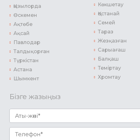
Көкшетау
Қызылорда
Қостанай
Өскемен
Семей
Ақтөбе
Тараз
Ақсай
Жезқазған
Павлодар
Сарыағаш
Талдықорған
Балқаш
Түркістан
Теміртау
Астана
Хромтау
Шымкент
Бізге жазыңыз