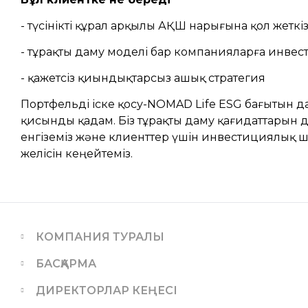
- түсінікті құрал арқылы АҚШ нарығына қол жеткі
- тұрақты даму моделі бар компанияларға инве
- қажетсіз қиындықтарсыз ашық стратегия
Портфельді іске қосу-NOMAD Life ESG бағытын 
қисынды қадам. Біз тұрақты даму қағидаттарын д
енгіземіз және клиенттер үшін инвестициялық 
желісін кеңейтеміз.
КОМПАНИЯ ТУРАЛЫ
БАСҚАРМА
ДИРЕКТОРЛАР КЕҢЕСІ