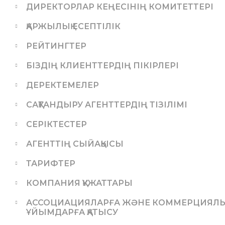
ДИРЕКТОРЛАР КЕҢЕСІНІҢ КОМИТЕТТЕРІ
ҚАРЖЫЛЫҚ ЕСЕПТІЛІК
РЕЙТИНГТЕР
БІЗДІҢ КЛИЕНТТЕРДІҢ ПІКІРЛЕРІ
ДЕРЕКТЕМЕЛЕР
САҚТАНДЫРУ АГЕНТТЕРДІҢ ТІЗІЛІМІ
СЕРІКТЕСТЕР
АГЕНТТІҢ СЫЙАҚЫСЫ
ТАРИФТЕР
КОМПАНИЯ ҚҰЖАТТАРЫ
АССОЦИАЦИЯЛАРҒА ЖӘНЕ КОММЕРЦИЯЛЫҚ
ҰЙЫМДАРҒА ҚАТЫСУ