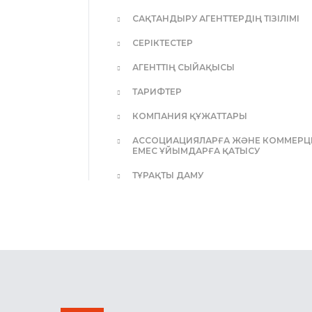
САҚТАНДЫРУ АГЕНТТЕРДІҢ ТІЗІЛІМІ
СЕРІКТЕСТЕР
АГЕНТТІҢ СЫЙАҚЫСЫ
ТАРИФТЕР
КОМПАНИЯ ҚҰЖАТТАРЫ
АССОЦИАЦИЯЛАРҒА ЖӘНЕ КОММЕР
ЕМЕС ҰЙЫМДАРҒА ҚАТЫСУ
ТҰРАҚТЫ ДАМУ