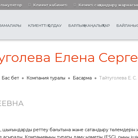
алькулятор
Клиент кабинеті
Кезекті сақтандыру жарнасы
РЛАМАЛАРЫ
КЛИЕНТТІ ҚОЛДАУ
БАРЛЫҚ ЖАҢАЛЫҚТАР
БАЙЛАНЫ
уголева Елена Серг
Бас бет
Компания туралы
Басқарма
Тайтуголева Е. С.
ЕЕВНА
туге, шығындарды реттеу бағытына және сақтандыру төлемдерін
 асырады. Компанияның тұрақты даму қызметін (ESG), оның іш