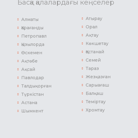
Басқа қалалардағы кеңселер
Атырау
Алматы
Орал
Қарағанды
Ақтау
Петропавл
Көкшетау
Қызылорда
Қостанай
Өскемен
Семей
Ақтөбе
Тараз
Ақсай
Жезқазған
Павлодар
Сарыағаш
Талдықорған
Балқаш
Түркістан
Теміртау
Астана
Хромтау
Шымкент