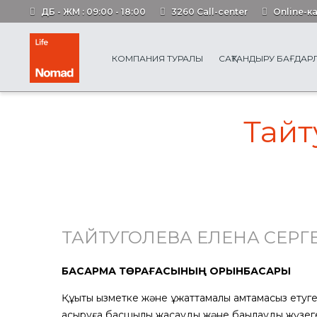
ДБ - ЖМ : 09:00 - 18:00
3260 Call-center
Online-к
КОМПАНИЯ ТУРАЛЫ
САҚТАНДЫРУ БАҒДА
Тайт
ТАЙТУГОЛЕВА ЕЛЕНА СЕРГ
БАСҚАРМА ТӨРАҒАСЫНЫҢ ОРЫНБАСАРЫ
Құқықтық қызметке және құжаттамалық қамтамасыз е
асыруға басшылық жасауды және бақылауды жүзеге