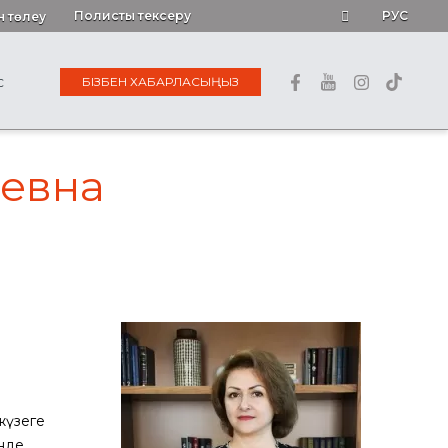
Полисты тексеру
РУС
н төлеу
БІЗБЕН ХАБАРЛАСЫҢЫЗ
С
еевна
 жүзеге
інде