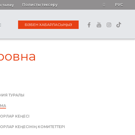
Полисты тексеру
РУС
н төлеу
БІЗБЕН ХАБАРЛАСЫҢЫЗ
С
ровна
ИЯ ТУРАЛЫ
РМА
ОРЛАР КЕҢЕСІ
ОРЛАР КЕҢЕСІНІҢ КОМИТЕТТЕРІ