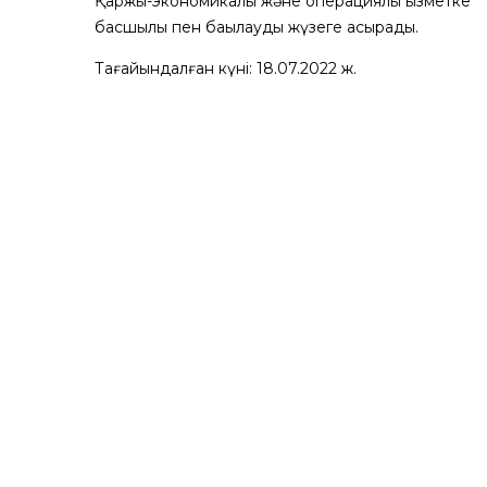
Қаржы-экономикалық және операциялық қызметке
басшылық пен бақылауды жүзеге асырады.
Тағайындалған күні: 18.07.2022 ж.