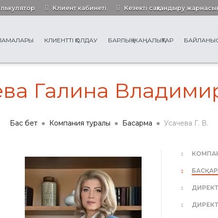
алькулятор
Клиент кабинеті
Кезекті сақтандыру жарнасы
РЛАМАЛАРЫ
КЛИЕНТТІ ҚОЛДАУ
БАРЛЫҚ ЖАҢАЛЫҚТАР
БАЙЛАНЫ
ева Галина Владими
Бас бет
Компания туралы
Басқарма
Усачева Г. В.
КОМПАН
БАСҚА
ДИРЕКТ
ДИРЕКТ