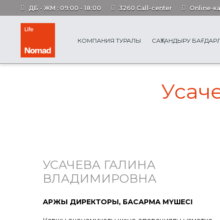
ДБ - ЖМ : 09:00 - 18:00
3260 Call-center
Online-к
КОМПАНИЯ ТУРАЛЫ
САҚТАНДЫРУ БАҒДА
Усач
УСАЧЕВА ГАЛИНА
ВЛАДИМИРОВНА
ҚАРЖЫ ДИРЕКТОРЫ, БАСҚАРМА МҮШЕСІ