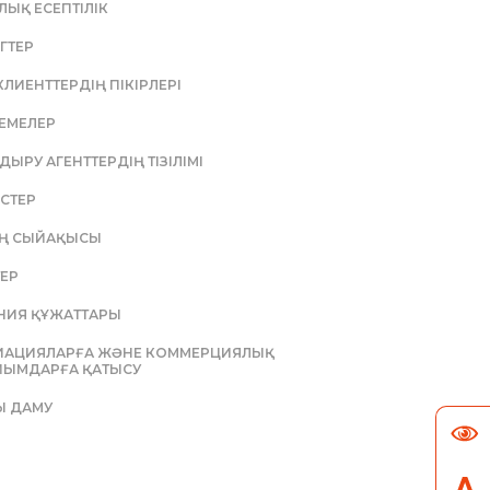
ЫҚ ЕСЕПТІЛІК
ГТЕР
КЛИЕНТТЕРДІҢ ПІКІРЛЕРІ
ЕМЕЛЕР
ДЫРУ АГЕНТТЕРДІҢ ТІЗІЛІМІ
ЕСТЕР
ІҢ СЫЙАҚЫСЫ
ЕР
НИЯ ҚҰЖАТТАРЫ
ИАЦИЯЛАРҒА ЖӘНЕ КОММЕРЦИЯЛЫҚ
ЙЫМДАРҒА ҚАТЫСУ
Ы ДАМУ