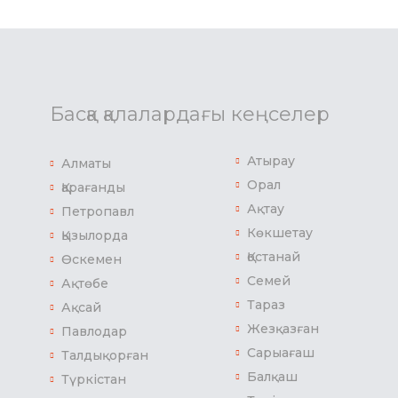
Басқа қалалардағы кеңселер
Атырау
Алматы
Орал
Қарағанды
Ақтау
Петропавл
Көкшетау
Қызылорда
Қостанай
Өскемен
Семей
Ақтөбе
Тараз
Ақсай
Жезқазған
Павлодар
Сарыағаш
Талдықорған
Балқаш
Түркістан