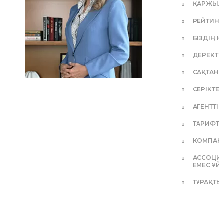
ҚАРЖЫЛ
РЕЙТИН
БІЗДІҢ 
ДЕРЕКТ
САҚТАН
СЕРІКТ
АГЕНТТ
ТАРИФТ
КОМПА
АССОЦ
ЕМЕС Ұ
ТҰРАҚТ