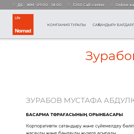
ДБ - ЖМ : 09:00 - 18:00
3260 Call-center
Online-к
КОМПАНИЯ ТУРАЛЫ
САҚТАНДЫРУ БАҒДА
Зурабо
ЗУРАБОВ МУСТАФА АБДУ
БАСҚАРМА ТӨРАҒАСЫНЫҢ ОРЫНБАСАРЫ
Корпоративтік сақтандыру және сүйемелдеу бөліг
жасауды және бақылауды жүзеге асырады.