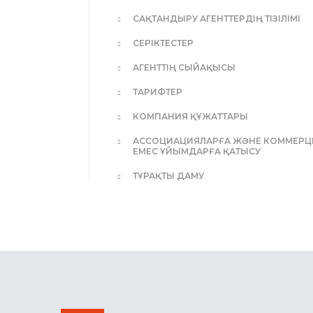
САҚТАНДЫРУ АГЕНТТЕРДІҢ ТІЗІЛІМІ
СЕРІКТЕСТЕР
АГЕНТТІҢ СЫЙАҚЫСЫ
ТАРИФТЕР
КОМПАНИЯ ҚҰЖАТТАРЫ
АССОЦИАЦИЯЛАРҒА ЖӘНЕ КОММЕР
ЕМЕС ҰЙЫМДАРҒА ҚАТЫСУ
ТҰРАҚТЫ ДАМУ