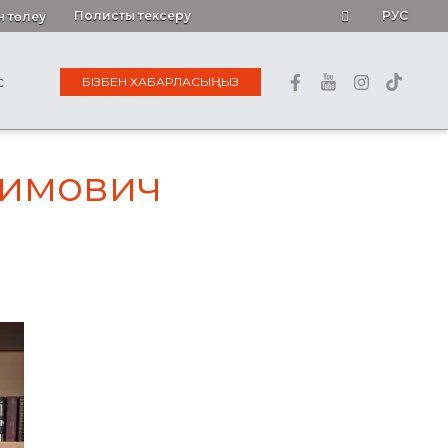
Полисты тексеру
РУС
н төлеу
БІЗБЕН ХАБАРЛАСЫҢЫЗ
С
римович