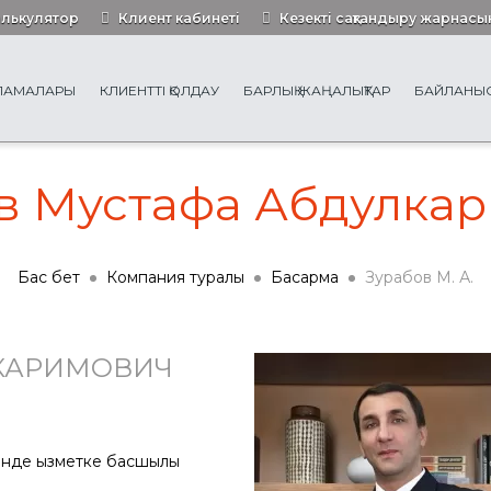
алькулятор
Клиент кабинеті
Кезекті сақтандыру жарнасы
РЛАМАЛАРЫ
КЛИЕНТТІ ҚОЛДАУ
БАРЛЫҚ ЖАҢАЛЫҚТАР
БАЙЛАНЫ
в Мустафа Абдулка
Бас бет
Компания туралы
Басқарма
Зурабов М. А.
ЛКАРИМОВИЧ
інде қызметке басшылық