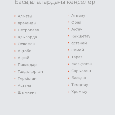
Басқа қалалардағы кеңселер
Атырау
Алматы
Орал
Қарағанды
Ақтау
Петропавл
Көкшетау
Қызылорда
Қостанай
Өскемен
Семей
Ақтөбе
Тараз
Ақсай
Жезқазған
Павлодар
Сарыағаш
Талдықорған
Балқаш
Түркістан
Теміртау
Астана
Хромтау
Шымкент