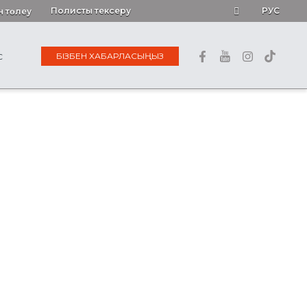
Полисты тексеру
РУС
н төлеу
БІЗБЕН ХАБАРЛАСЫҢЫЗ
С