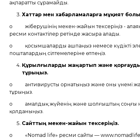
ақпаратты сұрамайды.
Хаттар мен хабарламаларға мұқият болы
o жіберушінің мекен-жайын тексеріңіз - алаяқ
ресми контактілер ретінде жасыра алады.
o қосымшаларды ашпаңыз немесе күдікті эл
пошталардың сілтемелеріне өтпеңіз.
Құрылғыларды жаңартып және қорғауды 
тұрыңыз.
o антивирусты орнатыңыз және оны үнемі ж
тұрыңыз.
o амалдық жүйенің және шолғыштың соңғы 
қолданыңыз.
Сайттың мекен-жайын тексеріңіз.
o «Nomad life» ресми сайты — www.nomadlife.