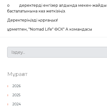
o деректерді енгізер алдында мекен-жайдың "
басталатынына көз жеткізіңіз.
Деректеріңізді қорғаңыз!
Құрметпен, "Nomad Life" ӨСК" АҚ командасы
Мұрағат
2026
2025
2024