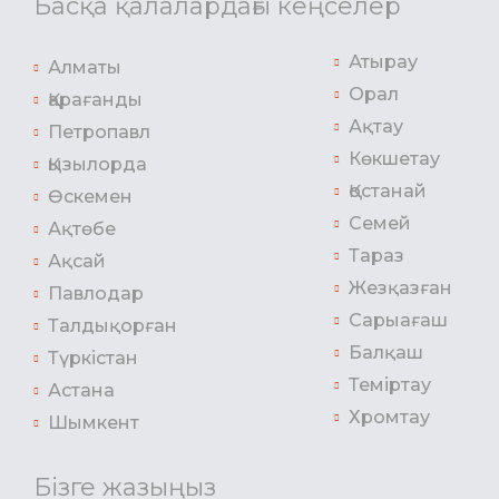
Басқа қалалардағы кеңселер
Атырау
Алматы
Орал
Қарағанды
Ақтау
Петропавл
Көкшетау
Қызылорда
Қостанай
Өскемен
Семей
Ақтөбе
Тараз
Ақсай
Жезқазған
Павлодар
Сарыағаш
Талдықорған
Балқаш
Түркістан
Теміртау
Астана
Хромтау
Шымкент
Бізге жазыңыз