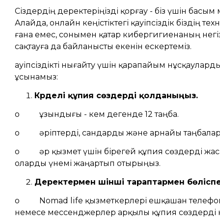
Сіздердің деректеріңізді қорғау - біз үшін басым 
Алайда, онлайн кеңістіктегі қауіпсіздік біздің т
ғана емес, сонымен қатар кибергигиенаның негі
сақтауға да байланысты екенін ескертеміз.
Қауіпсіздікті нығайту үшін қарапайым нұсқаулар
ұсынамыз:
Күрделі құпия сөздерді қолданыңыз.
o ұзындығы - кем дегенде 12 таңба.
o әріптерді, сандарды және арнайы таңбаларды
o әр қызмет үшін бірегей құпия сөздерді жа
оларды үнемі жаңартып отырыңыз.
Деректермен үшінші тараптармен бөліспе
o Nomad life қызметкерлері ешқашан телефон
немесе мессенджерлер арқылы құпия сөздерді 