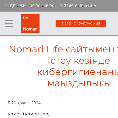
ДБ - ЖМ : 09:00 - 18:00
3260 Call-center
БІЗБЕН ХАБАРЛАСЫҢЫЗ
Nomad Life сайтымен
істеу кезінде
кибергигиенаны
маңыздылығы
20 қараша, 2024
Құрметті клиенттер,