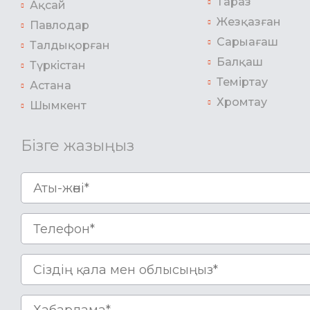
Тараз
Ақсай
Жезқазған
Павлодар
Сарыағаш
Талдықорған
Балқаш
Түркістан
Теміртау
Астана
Хромтау
Шымкент
Бізге жазыңыз