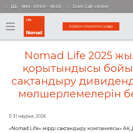
ДБ - ЖМ : 09:00 - 18:00
3260 Call-center
БІЗБЕН ХАБАРЛАСЫҢЫЗ
Nomad Life 2025 жы
қорытындысы бой
сақтандыру дивидендт
мөлшерлемелерін бе
31 наурыз, 2026
«Nomad Life» Өмірді сақтандыру компаниясы» АҚ