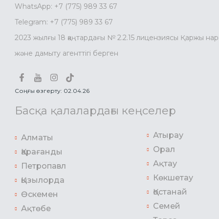
WhatsApp:
+7 (775) 989 33 67
Telegram:
+7 (775) 989 33 67
2023 жылғы 18 қаңтардағы № 2.2.15 лицензиясы Қаржы на
және дамыту агенттігі берген
Соңғы өзгерту: 02.04.26
Басқа қалалардағы кеңселер
Атырау
Алматы
Орал
Қарағанды
Ақтау
Петропавл
Көкшетау
Қызылорда
Қостанай
Өскемен
Семей
Ақтөбе