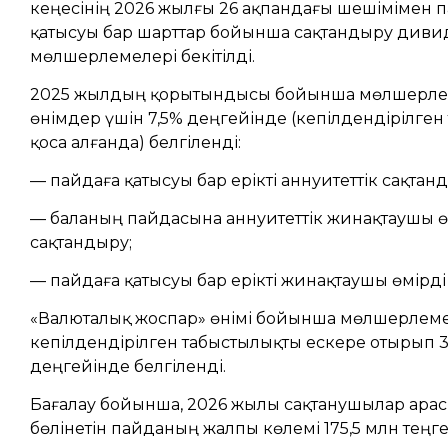
кеңесінің 2026 жылғы 26 ақпандағы шешімімен 
қатысуы бар шарттар бойынша сақтандыру диви
мөлшерлемелері бекітілді.
2025 жылдың қорытындысы бойынша мөлшерлем
өнімдер үшін 7,5% деңгейінде (кепілдендірілге
қоса алғанда) белгіленді:
— пайдаға қатысуы бар ерікті аннуитеттік сақтан
— баланың пайдасына аннуитеттік жинақтаушы ө
сақтандыру;
— пайдаға қатысуы бар ерікті жинақтаушы өмірді
«Валюталық жоспар» өнімі бойынша мөлшерлем
кепілдендірілген табыстылықты ескере отырып 3
деңгейінде белгіленді.
Бағалау бойынша, 2026 жылы сақтанушылар ара
бөлінетін пайданың жалпы көлемі 175,5 млн теңг