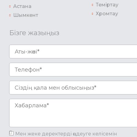
Теміртау
Астана
Хромтау
Шымкент
Бізге жазыңыз
Мен жеке деректерді өңдеуге келісемін