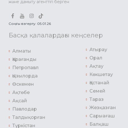
және дамыту агенттігі берген
Соңғы өзгерту: 05.01.26
Басқа қалалардағы кеңселер
Атырау
Алматы
Орал
Қарағанды
Ақтау
Петропавл
Көкшетау
Қызылорда
Қостанай
Өскемен
Семей
Ақтөбе
Тараз
Ақсай
Жезқазған
Павлодар
Сарыағаш
Талдықорған
Балқаш
Түркістан