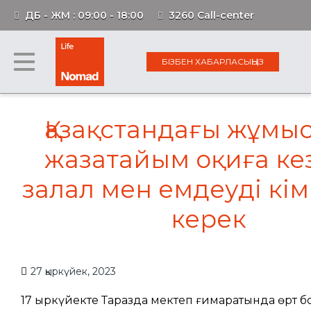
ДБ - ЖМ : 09:00 - 18:00
3260 Call-center
БІЗБЕН ХАБАРЛАСЫҢЫЗ
Қазақстандағы жұмы
жазатайым оқиға ке
залал мен емдеуді кім
керек
27 қыркүйек, 2023
17 қыркүйекте Таразда мектеп ғимаратында өрт б