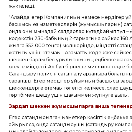
жүктеледі.
"Алайда, егер Компанияның немесе мердігер 
басшысы өз қызметкерлерін (жұмысшыларын) сақ
онда оны мынадай салдарлар күтеді: айыппұл – 
кодекстің 230-бабының 2-тармағына сәйкес 160 
жылға 552 000 теңге) мөлшерінде, міндетті сақт
жоқтығы үшін; өтемақы - Азаматтық кодекске сәйкес
шеккен барлық бес құрылысшының еңбекке жар
өтеуге міндетті. Ал бұл бірнеше миллион теңге б
Сақтандыру полисін сатып алу арзанырақ болатыны 
сарапшы. Егер мердігер ұйымның басшысы зар
шеккендерге өтемақы төлегісі келмесе, олар дауд
тәртібімен шешу үшін шағыммен жүгінуге құқылы.
Зардап шеккен жұмысшыларға қанша төленед
Егер сақтандырылған қызметкер кәсіптік еңбекке қа
айырылса, онда сақтандырушы (сақтандыру комп
мынадай төлемдерді жүзеге асырады: емдеуге 