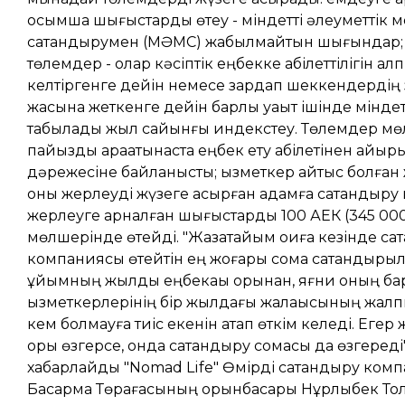
қосымша шығыстарды өтеу - міндетті әлеуметтік 
сақтандырумен (МӘМС) жабылмайтын шығындар; 
төлемдер - олар кәсіптік еңбекке қабілеттілігін қал
келтіргенге дейін немесе зардап шеккендердің
жасына жеткенге дейін барлық уақыт ішінде мінде
табылады жыл сайынғы индекстеу. Төлемдер мө
пайыздық арақатынаста еңбек ету қабілетінен айыр
дәрежесіне байланысты; қызметкер қайтыс болған
оны жерлеуді жүзеге асырған адамға сақтандыр
жерлеуге арналған шығыстарды 100 АЕК (345 000
мөлшерінде өтейді. "Жазатайым оқиға кезінде са
компаниясы өтейтін ең жоғары сома сақтандыры
ұйымның жылдық еңбекақы қорынан, яғни оның ба
қызметкерлерінің бір жылдағы жалақысының жал
кем болмауға тиіс екенін атап өткім келеді. Егер
қоры өзгерсе, онда сақтандыру сомасы да өзгереді"
хабарлайды "Nomad Life" Өмірді сақтандыру ком
Басқарма Төрағасының орынбасары Нұрлыбек Тол