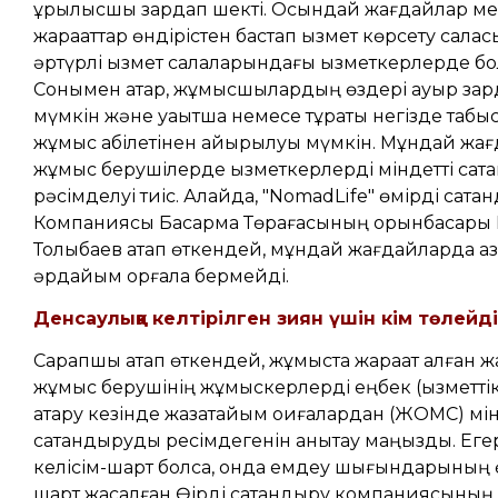
құрылысшы зардап шекті. Осындай жағдайлар мен
жарақаттар өндірістен бастап қызмет көрсету салас
әртүрлі қызмет салаларындағы қызметкерлерде бо
Сонымен қатар, жұмысшылардың өздері ауыр зар
мүмкін және уақытша немесе тұрақты негізде табы
жұмыс қабілетінен айырылуы мүмкін. Мұндай жа
жұмыс берушілерде қызметкерлерді міндетті сақт
рәсімделуі тиіс. Алайда, "NomadLife" өмірді сақта
Компаниясы Басқарма Төрағасының орынбасары
Толықбаев атап өткендей, мұндай жағдайларда қаз
әрдайым қорғала бермейді.
Денсаулыққа келтірілген зиян үшін кім төлейді
Сарапшы атап өткендей, жұмыста жарақат алған 
жұмыс берушінің жұмыскерлерді еңбек (қызметтік
атқару кезінде жазатайым оқиғалардан (ЖОМС) мін
сақтандыруды ресімдегенін анықтау маңызды. Ег
келісім-шарт болса, онда емдеу шығындарының 
шарт жасалған Өірді сақтандыру компаниясының