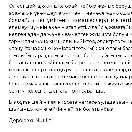
Ол сондай-ақ, өкінішке орай, кейбір жұмыс беруш
қаражатын үнемдеуге үміттеніп немесе жұмысшы
болмайды деп үміттеніп, қызметкерлерді міндетті
елемеуі мүмкін екенін атап өтті. Алайда, жазатайы
келген адамда және кез-келген жұмыста болуы м
термиялық және химиялық күйіктер, электр тогының
улану (тамақ және көміртегі тотығы) және тағы ба
тақырыбы Тараздағы мектепте болған қайғылы са
басталғаннан кейін тағы бір рет көтерілгені өкініш
жұмыскерлер сақтандырусыз қалатын және олард
денсаулығына тиісті өтемақы төленетін жағдайла
болдырмау үшін кәсіпкерлермен тиісті жұмыс жүр
сенгім келеді", - деп атап өтті сарапшы.
Біз бұған дейін көлік тұрақта немесе аулада зақым 
шығынды кім өтейтінін айтқан болатынбыз.
Дереккөз:
Nur.kz