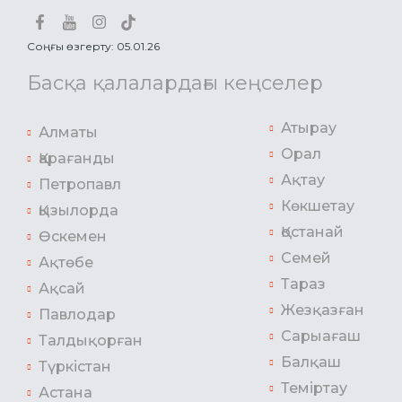
Соңғы өзгерту: 05.01.26
Басқа қалалардағы кеңселер
Атырау
Алматы
Орал
Қарағанды
Ақтау
Петропавл
Көкшетау
Қызылорда
Қостанай
Өскемен
Семей
Ақтөбе
Тараз
Ақсай
Жезқазған
Павлодар
Сарыағаш
Талдықорған
Балқаш
Түркістан
Теміртау
Астана