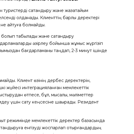
 туристерді сақтандыру және жазатайым
лсенді қолданады. Клиенттің барлық деректері
 не айтуға болмайды.
еке болып табылады және сақтандыру
ағдарламаларды әзірлеу бойынша жұмыс жүргізіп
апымыздан бағдарламаны таңдап, 2-3 минут ішінде
амайды. Клиент өзінің дербес деректерін,
шкі жүйесі интеграцияланған мемлекеттік
лыстырудан өтпесе, бұл, мысалы, мәліметтер
імдеу үшін сату кеңсесіне шақырады. Резидент
ақыт режимінде мемлекеттік деректер базасында
 сақтандыруға енгізуді жоспарлап отырғандардың