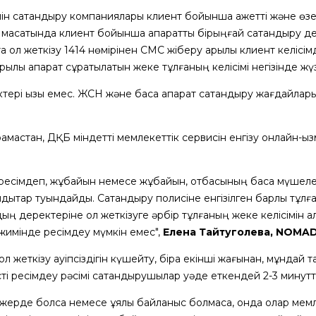
н сақтандыру компаниялары клиент бойынша қажетті және өзекті
 мақсатында клиент бойынша ақпаратты бірыңғай сақтандыру д
а қол жеткізу 1414 нөмірінен СМС жіберу арқылы клиент келісім
рқылы ақпарат сұратылатын жеке тұлғаның келісімі негізінде ж
тері қызық емес. ЖСН және басқа ақпарат сақтандыру жағдайла
мастан, ДҚБ міндетті мемлекеттік сервисін енгізу онлайн-қызм
йн ресімдеп, жұбайын немесе жұбайын, отбасының басқа мүшел
ндықтар туындайды. Сақтандыру полисіне енгізілген барлық тұ
ң деректеріне қол жеткізуге әрбір тұлғаның жеке келісімін ал
ежимінде ресімдеу мүмкін емес",
Елена Тайтуголева, NOMAD
л жеткізу қауіпсіздігін күшейту, бірақ екінші жағынан, мұнда
і ресімдеу рәсімі сақтандырушылар уәде еткендей 2-3 минутты
жерде болса немесе ұялы байланыс болмаса, онда олар мемле