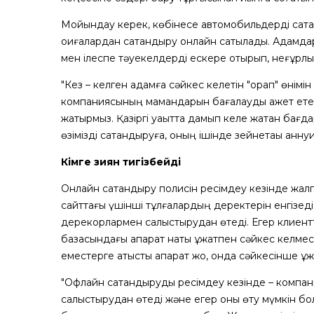
Мойындау керек, көбінесе автомобильдерді сақт
оқиғалардан сақтандыру онлайн сатылады. Адамдар
мен ілеспе тәуекелдерді ескере отырып, неғұрлым
"Кез – келген адамға сәйкес келетін "қорап" өнім
компаниясының мамандарын бағалауды қажет етеді
жатырмыз. Қазіргі уақытта дамып келе жатқан бағ
өзімізді сақтандыруға, оның ішінде зейнетақы анну
Кімге зиян тигізбейді
Онлайн сақтандыру полисін ресімдеу кезінде жал
сайттағы үшінші тұлғалардың деректерін енгізед
дерекқорлармен салыстырудан өтеді. Егер клиентт
базасындағы ақпарат нақты құжатпен сәйкес келме
еместерге қатысты ақпарат жоқ, онда сәйкесінше құж
"Офлайн сақтандыруды ресімдеу кезінде – компан
салыстырудан өтеді және егер оны өту мүмкін болм