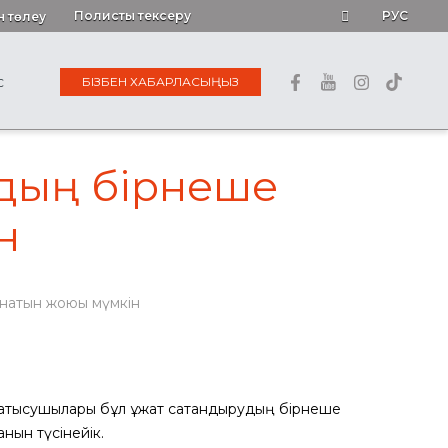
Полисты тексеру
РУС
н төлеу
БІЗБЕН ХАБАРЛАСЫҢЫЗ
С
удың бірнеше
н
анатын жоюы мүмкін
ық қатысушылары бұл құжат сақтандырудың бірнеше
нын түсінейік.