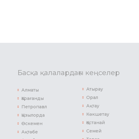
Басқа қалалардағы кеңселер
Атырау
Алматы
Орал
Қарағанды
Ақтау
Петропавл
Көкшетау
Қызылорда
Қостанай
Өскемен
Семей
Ақтөбе