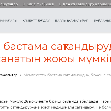
алькулятор
Клиент кабинеті
Кезекті сақтандыру жарнасы
РЛАМАЛАРЫ
КЛИЕНТТІ ҚОЛДАУ
БАРЛЫҚ ЖАҢАЛЫҚТАР
БАЙЛАНЫ
 бастама сақтандыр
санатын жоюы мүмкі
жаңалықтар
Мемлекеттік бастама сақтандырудың бірнеше с
жобасын Мәжіліс 26 қыркүйекте бірінші оқылымда қабылдады. Нар
птық сақтандыру және ерікті медициналық сақтандыру. Не болға