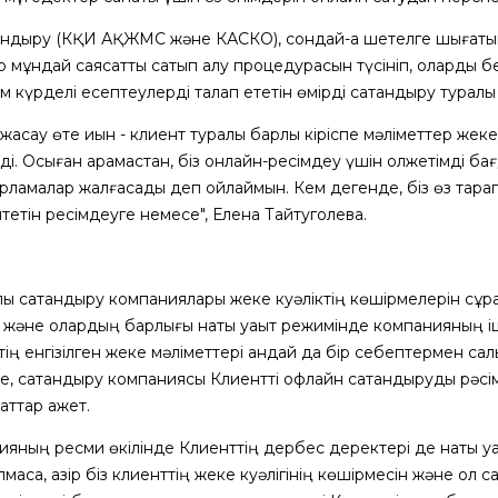
андыру (КҚИ АҚЖМС және КАСКО), сондай-ақ шетелге шығатын
 мұндай саясатты сатып алу процедурасын түсініп, оларды бе
 күрделі есептеулерді талап ететін өмірді сақтандыру туралы
ін жасау өте қиын - клиент туралы барлық кіріспе мәліметтер ж
. Осыған қарамастан, біз онлайн-ресімдеу үшін қолжетімді б
дарламалар жалғасады деп ойлаймын. Кем дегенде, біз өз тар
итетін ресімдеуге немесе", Елена Тайтуголева.
пы сақтандыру компаниялары жеке куәліктің көшірмелерін сұр
і және олардың барлығы нақты уақыт режимінде компанияның і
ің енгізілген жеке мәліметтері қандай да бір себептермен са
се, сақтандыру компаниясы Клиентті офлайн сақтандыруды рәс
аттар қажет.
ияның ресми өкілінде Клиенттің дербес деректері де нақты у
аса, қазір біз клиенттің жеке куәлігінің көшірмесін және ол