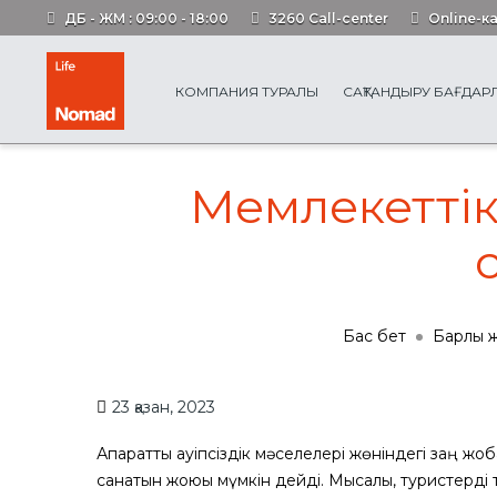
ДБ - ЖМ : 09:00 - 18:00
3260 Call-center
Online-к
КОМПАНИЯ ТУРАЛЫ
САҚТАНДЫРУ БАҒДА
Мемлекеттік
Бас бет
Барлық 
23 қазан, 2023
Ақпараттық қауіпсіздік мәселелері жөніндегі заң 
санатын жоюы мүмкін дейді. Мысалы, туристерді то