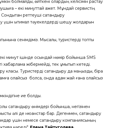
мүмкін болмайды, өйткені олардың келісімін растау
лушыға – екі минуттай қажет. Мұндай сервистің
 Сондықтан реттеуші сақтандыру
еу үшін ықтимал тәуекелдерді шешу жолдарын
тынына сенімдіміз. Мысалы, туристерді топтық
а екі минут ішінде осындай нөмір бойынша SMS
і хабарлама жібермейді, тек ұмытып кетеді.
у класы. Туристерді сақтандыру да маңызды, бірақ
дамға қолайсыз болса, онда адам жай ғана қолайсыз
кіндігіне ие болдық.
лық сақтандыру өнімдері бойынша, негізінен
ысты әлі де нюанстар бар. Дегенмен, сақтандыру
амдар үшін немесе сақтандыру компаниясының
ктива көреді",
Елена Тайтуголева.