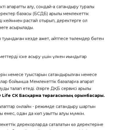
 ақпаратты алу, сондай-ақ сақтандыру туралы
еректер базасы (БСДБ) арқылы мемлекеттік
ді кейіннен растай отырып, деректерге қол
үзеге асырылады.
ры туындаған кезде қажет, әйтпесе төлемдер бөтен
еттерді іске асыру үшін үлкен қиындықтар
ерін немесе туыстарын сақтандырылған немесе
лғалар бойынша Мемлекеттік базаларға ақпарат
уды талап етеді. Әзірге ДҚБ сервисі арқылы
 Life ӨСК Басқарма төрағасының орынбасары.
й талаптар онлайн - режимде сақтандыру шартын
 емес, одан да көп уақытты алуы мүмкін.
кеттік дерекқорларда сақталатын өз деректеріне