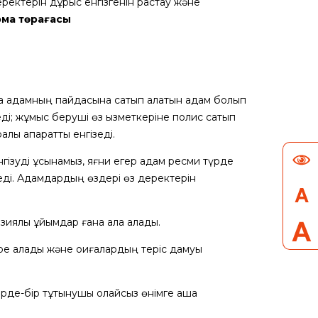
ректерін дұрыс енгізгенін растау және
рма төрағасы
қа адамның пайдасына сатып алатын адам болып
ді; жұмыс беруші өз қызметкеріне полис сатып
лы ақпаратты енгізеді.
нгізуді ұсынамыз, яғни егер адам ресми түрде
еді. Адамдардың өздері өз деректерін
зиялық ұйымдар ғана ала алады.
ере алады және оқиғалардың теріс дамуы
рде-бір тұтынушы қолайсыз өнімге ақша