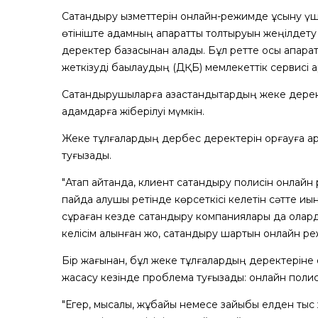
Сақтандыру қызметтерін онлайн-режимде ұсыну үші
өтініште адамның ақпаратты толтыруын жеңілдету
деректер базасынан алады. Бұл ретте осы ақпаратқ
жеткізуді бақылаудың (ДҚБ) мемлекеттік сервисі а
Сақтандырушыларға қазақстандықтардың жеке дерек
адамдарға жіберілуі мүмкін.
Жеке тұлғалардың дербес деректерін қорғауға қара
туғызады.
"Атап айтқанда, клиент сақтандыру полисін онла
пайда алушы ретінде көрсеткісі келетін сәтте қиы
сұраған кезде сақтандыру компаниялары да оларды
келісім алынған жоқ, сақтандыру шартын онлайн р
Бір жағынан, бұл жеке тұлғалардың деректеріне қо
жасасу кезінде проблема туғызады: онлайн полист
"Егер, мысалы, жұбайы немесе зайыбы елден тыс 