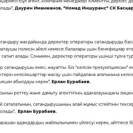
көшірмесі-бұл агент, компания менеджері Клиенттің дербес де
ылады",
Дәурен Иманжанов, "Номад Иншуранс" СК
Б
асқа
ақтандыру жағдайында деректер операторы сақтандыруды бас
нақтаушы полисін әйелі немесе балалары үшін бенефициар ете
у сатып алады. Сонымен, деректер операторы үшінші тұлға тура
ор сақтандырушы емес, жауапты. Біз "келісім презумпциясын" е
терін келісімшарттар жасау үшін пайдалана алатынына келіс
ешім қабылдауы керек",
Ер
л
ан Бурабаев
.
рығын реттеу және дамыту агенттігінің қадағалауындағы лицен
ай сақталатынын, сақтандырушының қалай жұмыс істейтінін текс
болады",
Ерлан Бурабаев.
 әрқашан адамдардың жайлылығымен үйлесуі керек, әйтпесе бі