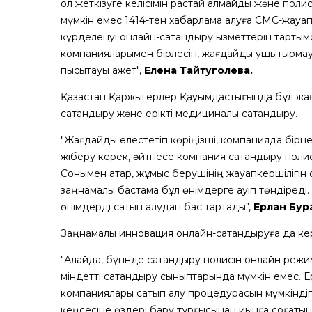
қол жеткізуге келісімін растай алмайды және полис
мүмкін емес 1414-тен хабарлама алуға СМС-жауап б
күрделенуі онлайн-сақтандыру қызметтерін тартым
компанияларымен бірлесіп, жағдайды ушықтырмау
пысықтауы қажет",
Елена Тайтуголева.
Қазақстан Қаржыгерлер Қауымдастығында бұл жаңал
сақтандыру және ерікті медициналық сақтандыру.
"Жағдайды елестетіп көріңізші, компанияда бірн
жіберу керек, әйтпесе компания сақтандыру полис
Сонымен қатар, жұмыс берушінің жауапкершілігін 
заңнамалық бастама бұл өнімдерге қауіп төндіреді
өнімдерді сатып алудан бас тартады",
Ерлан
Б
ур
Заңнамалық инновация онлайн-сақтандыруға да кері 
"Алайда, бүгінде сақтандыру полисін онлайн режи
міндетті сақтандыру сыныптарында мүмкін емес. 
компаниялары сатып алу процедурасын мүмкіндіг
кеңсесіне өздері бару тұрғысынан қиынға соғатын