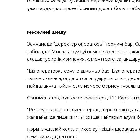
барлығын жасауға құқығымыз бар. Жеке куәліктің 
құжаттардың көшірмесі осының дәлелі болып таб
Мәселені шешу
Заңнамада "деректер операторы" термині бар. С
табылады. Мысалы, күйеуі немесе әкесі өзінің жи
алады; туристік компания, клиенттерге сақтандыр
"Біз операторға сенуге құқығымыз бар. Бұл операт
тыйым салмаса, онда ол сақтандырушы оның дерек
пайдалануға тыйым салу немесе бермеу туралы ш
Сонымен қатар, бұл жеке куәліктерді ҚР Қаржы на
"Реттеуші әрқашан клиенттердің деректерінің қал
жағдайында лицензияны әрқашан қайтарып алуға 
Қорытындылай келе, спикер қауіпсіздік шаралары
жұмсамайды деп қосты.