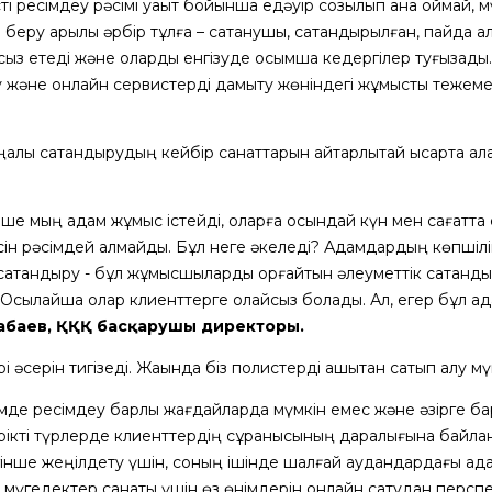
ті ресімдеу рәсімі уақыт бойынша едәуір созылып қана қоймай, 
еру арқылы әрбір тұлға – сақтанушы, сақтандырылған, пайда а
сыз етеді және оларды енгізуде қосымша кедергілер туғызады.
 және онлайн сервистерді дамыту жөніндегі жұмысты тежем
ық сақтандырудың кейбір санаттарын айтарлықтай қысқарта ала
еше мың адам жұмыс істейді, оларға осындай күн мен сағатт
ін рәсімдей алмайды. Бұл неге әкеледі? Адамдардың көпшіліг
сақтандыру - бұл жұмысшыларды қорғайтын әлеуметтік сақтандыр
. Осылайша олар клиенттерге қолайсыз болады. Ал, егер бұл а
абаев
, ҚҚҚ басқарушы директоры.
әсерін тигізеді. Жақында біз полистерді қашықтан сатып алу мүм
мде ресімдеу барлық жағдайларда мүмкін емес және әзірге бар
Ерікті түрлерде клиенттердің сұранысының даралығына байлан
інше жеңілдету үшін, соның ішінде шалғай аудандардағы ад
 мүгедектер санаты үшін өз өнімдерін онлайн сатудан перспе